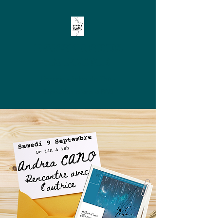
DANSER SOUS
LA PLUME
Librairie - Salon de Thé -
Exposition d'arts à PAU