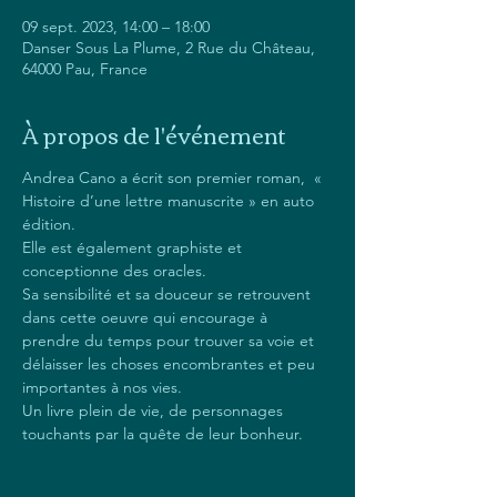
09 sept. 2023, 14:00 – 18:00
Danser Sous La Plume, 2 Rue du Château,
64000 Pau, France
À propos de l'événement
Andrea Cano a écrit son premier roman,  « 
Histoire d’une lettre manuscrite » en auto 
édition.
Elle est également graphiste et 
conceptionne des oracles. 
Sa sensibilité et sa douceur se retrouvent 
dans cette oeuvre qui encourage à 
prendre du temps pour trouver sa voie et 
délaisser les choses encombrantes et peu 
importantes à nos vies.
Un livre plein de vie, de personnages 
touchants par la quête de leur bonheur.