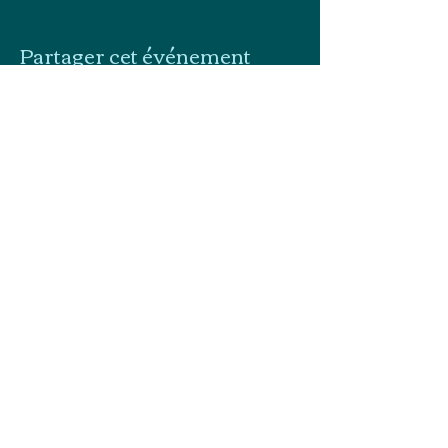
Partager cet événement
dansersouslaplume@gmail.com
0619136245
2 rue du Château 64000 PAU
Danser sous la plume
© 2022 par Danser sous la plume.