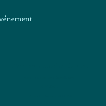
événement
Danser sous la plume
dansersouslaplume@gmail.com
0619136245
2 rue du Château 64000 PAU
© 2022 par Danser sous la plume.