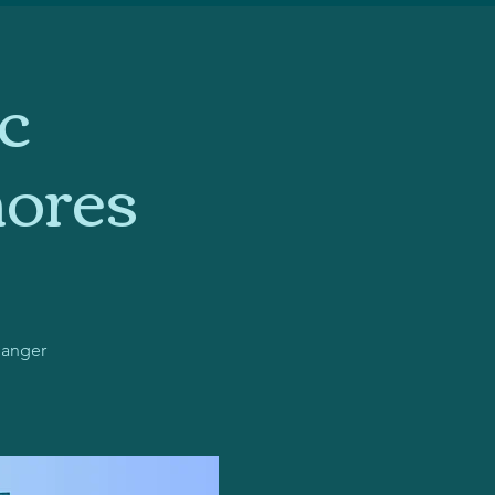
c
hores
hanger