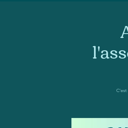
l'as
C'est