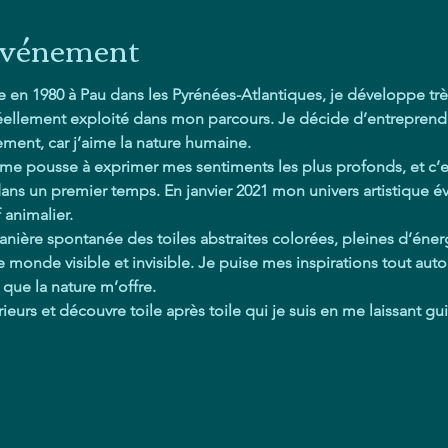
'événement
ée en 1980 à Pau dans les Pyrénées-Atlantiques, je développe trè
 réellement exploité dans mon parcours. Je décide d’entreprendr
ment, car j’aime la nature humaine.
 me pousse à exprimer mes sentiments les plus profonds, et c’est
 dans un premier temps. En janvier 2021 mon univers artistique év
f animalier.
nière spontanée des toiles abstraites colorées, pleines d’énergi
le monde visible et invisible. Je puise mes inspirations tout auto
 que la nature m’offre.
eurs et découvre toile après toile qui je suis en me laissant g