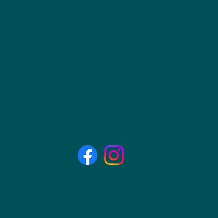
Danser sous la plume
dansersouslaplume@gmail.com
0619136245
2 rue du Château 64000 PAU
© 2022 par Danser sous la plume.