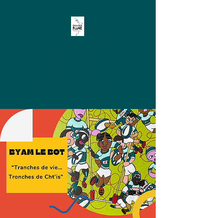
DANSER SOUS
LA PLUME
Librairie - Salon de Thé -
Exposition d'arts à PAU