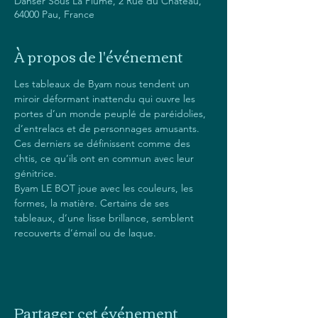
Danser Sous La Plume, 2 Rue du Château,
64000 Pau, France
À propos de l'événement
Les tableaux de Byam nous tendent un 
miroir déformant inattendu qui ouvre les 
portes d’un monde peuplé de paréidolies, 
d’entrelacs et de personnages amusants.
Ces derniers se définissent comme des 
chtis, ce qu’ils ont en commun avec leur 
génitrice.
Byam LE BOT joue avec les couleurs, les 
formes, la matière. Certains de ses 
tableaux, d’une lisse brillance, semblent 
recouverts d’émail ou de laque.
Partager cet événement