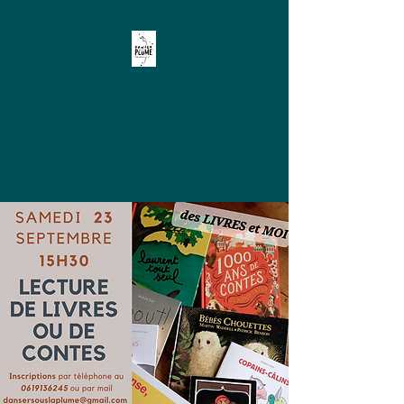
DANSER SOUS
LA PLUME
Librairie - Salon de Thé -
Exposition d'arts à PAU