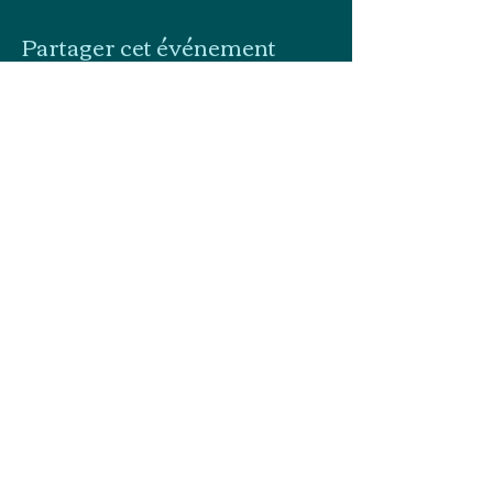
Partager cet événement
dansersouslaplume@gmail.com
0619136245
2 rue du Château 64000 PAU
Danser sous la plume
© 2022 par Danser sous la plume.