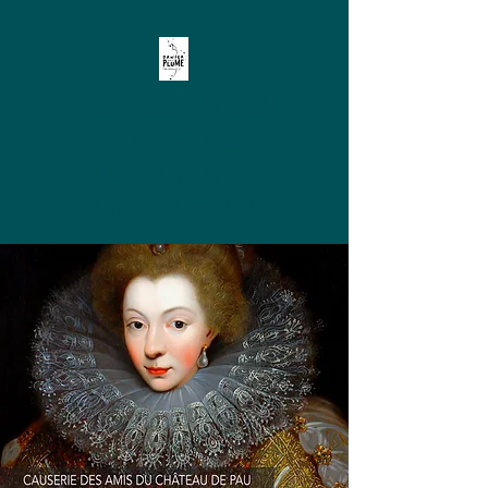
DANSER SOUS
LA PLUME
Librairie - Salon de Thé -
Exposition d'arts à PAU