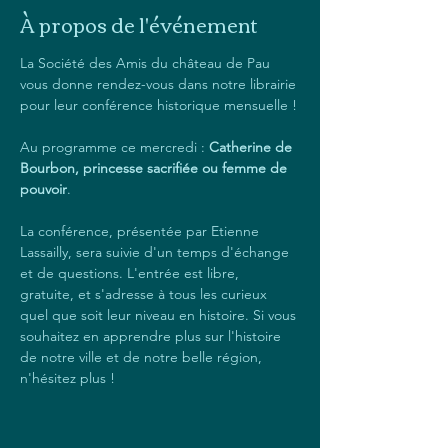
À propos de l'événement
La Société des Amis du château de Pau 
vous donne rendez-vous dans notre librairie 
pour leur conférence historique mensuelle !
Au programme ce mercredi : 
Catherine de 
Bourbon, princesse sacrifiée ou femme de 
pouvoir
.
La conférence, présentée par Etienne 
Lassailly, sera suivie d'un temps d'échange 
et de questions. L'entrée est libre, 
gratuite, et s'adresse à tous les curieux 
quel que soit leur niveau en histoire. Si vous 
souhaitez en apprendre plus sur l'histoire 
de notre ville et de notre belle région, 
n'hésitez plus !