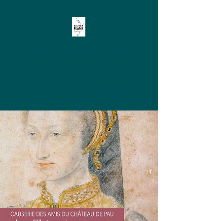
DANSER SOUS
LA PLUME
Librairie - Salon de Thé -
Exposition d'arts à PAU