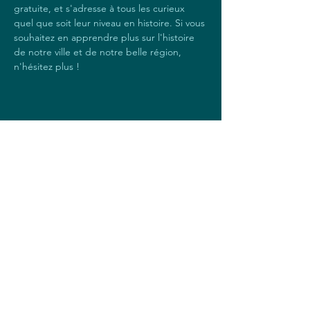
gratuite, et s'adresse à tous les curieux 
quel que soit leur niveau en histoire. Si vous 
souhaitez en apprendre plus sur l'histoire 
de notre ville et de notre belle région, 
n'hésitez plus !
Partager cet événement
dansersouslaplume@gmail.com
0619136245