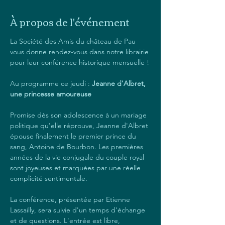
À propos de l'événement
La Société des Amis du château de Pau 
vous donne rendez-vous dans notre librairie 
pour leur conférence historique mensuelle !
Au programme ce jeudi : 
Jeanne d'Albret, 
une princesse amoureuse
Promise dès son adolescence à un mariage 
politique qu'elle réprouve, Jeanne d'Albret 
épouse finalement le premier prince du 
sang, Antoine de Bourbon. Les premières 
années de la vie conjugale du couple royal 
sont joyeuses et marquées par une réelle 
complicité sentimentale.
La conférence, présentée par Etienne 
Lassailly, sera suivie d'un temps d'échange 
et de questions. L'entrée est libre, 