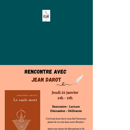
DANSER SOUS
LA PLUME
Librairie - Salon de Thé -
Exposition d'arts à PAU