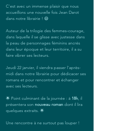
C'est avec un immense plaisir que nous 
accueillons une nouvelle fois Jean Darot 
dans notre librairie ! 😄
Auteur de la trilogie des femmes‑courage, 
dans laquelle il se glisse avec justesse dans 
la peau de personnages féminins ancrés 
dans leur époque et leur territoire, il a su 
faire vibrer ses lecteurs.
Jeudi 22 janvier, il viendra passer l'après-
midi dans notre librairie pour dédicacer ses 
romans et pour rencontrer et échanger 
avec ses lecteurs.
🌟 Point culminant de la journée : à 
18h
, il 
présentera son
 nouveau roman
 dont il lira 
quelques extraits. 🌟
Une rencontre à ne surtout pas louper !